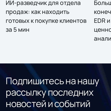
ИИ-разведчик для отдела
Больш
продаж: как находить
конеч
готовых к покупке клиентов
EDR и
за 5 мин
ценно
анал
Подпишитесь на нашу
рассылку последних
новостей и событий