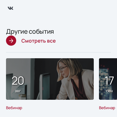
Другие события
Смотреть все
20
17
авг
сен
Вебинар
Вебинар