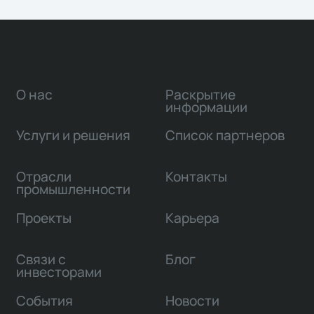
О нас
Раскрытие
информации
Услуги и решения
Список партнеров
Отрасли
Контакты
промышленности
Проекты
Карьера
Связи с
Блог
инвесторами
События
Новости