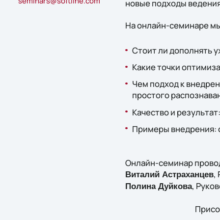
seminars@softline.com
новые подходы ведени
На онлайн-семинаре мы
Стоит ли дополнять 
Какие точки оптимиз
Чем подход к внедрен
простого распознава
Качество и результат
Примеры внедрения: 
Онлайн-семинар прово
,
Виталий Астраханцев
, Руко
Полина Дуйкова
Присо