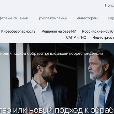
Поис
фтлайн Решения
Группа компаний
Инвесторам
Ка
Кибербезопасность
Решения на базе ИИ
Российские ноутб
САПР и ГИС
Индустриал
новый подход к обработке входящей корреспонденции
во или новый подход к обра