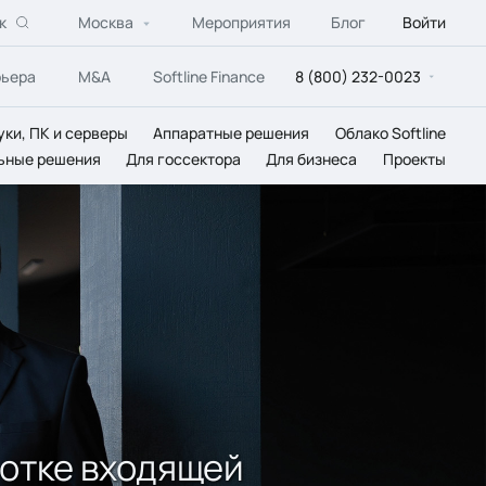
к
Москва
Мероприятия
Блог
Войти
рьера
M&A
Softline Finance
8 (800) 232-0023
уки, ПК и серверы
Аппаратные решения
Облако Softline
ьные решения
Для госсектора
Для бизнеса
Проекты
ботке входящей