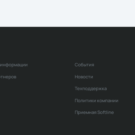
 информации
События
ртнеров
Новости
Техподдержка
Политики компании
Приемная Softline