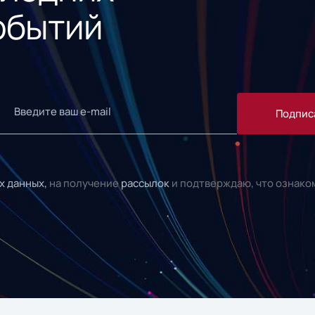
обытий
Подпис
х данных,
на получение
рассылок
и подтверждаю, что ознако