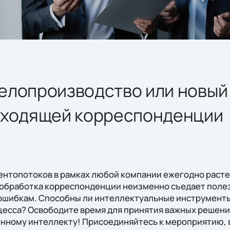
елопроизводство или новый 
входящей корреспонденции
нтопотоков в рамках любой компании ежегодно растет
 обработка корреспонденции неизменно съедает поле
 ошибкам. Способны ли интеллектуальные инструменты
цесса? Освободите время для принятия важных решени
нному интеллекту! Присоединяйтесь к мероприятию,