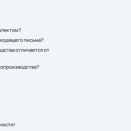
ллектом?
входящего письма?
дства отличается от
елопроизводства?
ности!