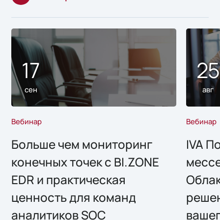
17
2
сен
авг
Вебинар
Вебинар
Больше чем мониторинг
IVA П
конечных точек с BI.ZONE
месс
EDR и практическая
Облак
ценность для команд
решен
аналитиков SOC
вашег