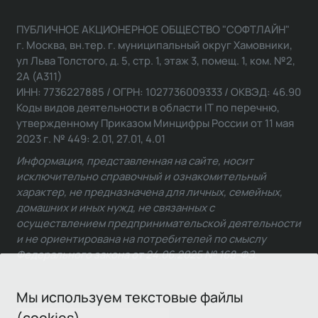
ПУБЛИЧНОЕ АКЦИОНЕРНОЕ ОБЩЕСТВО "СОФТЛАЙН"
г. Москва, вн.тер. г. муниципальный округ Хамовники,
ул Льва Толстого, д. 5, стр. 1, этаж 3, помещ. 1, ком. №2,
2А (А311)
ИНН: 7736227885 / ОГРН: 1027736009333 / ОКВЭД: 46.90
Коды видов деятельности в области IT по перечню,
утвержденному Приказом Минцифры России от 11 мая
2023 г. № 449: 2.01, 27.01, 4.01
Информация, представленная на сайте, носит
исключительно справочный и ознакомительный
характер, не предназначена для личных, семейных,
домашних и иных нужд, не связанных с
осуществлением предпринимательской деятельности
и не ориентирована на потребителей по смыслу
Федерального закона от 24.06.2025 № 168-ФЗ.
Мы используем текстовые файлы
(cookies)