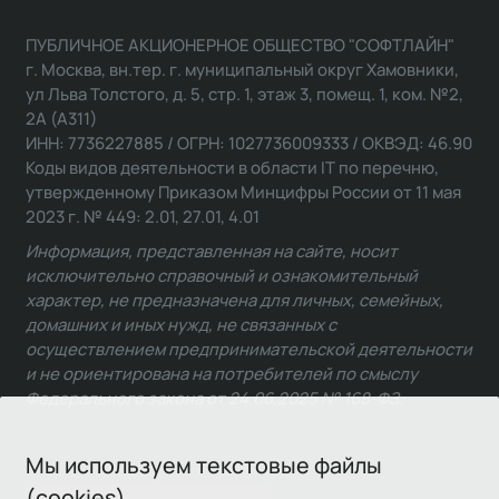
ПУБЛИЧНОЕ АКЦИОНЕРНОЕ ОБЩЕСТВО "СОФТЛАЙН"
г. Москва, вн.тер. г. муниципальный округ Хамовники,
ул Льва Толстого, д. 5, стр. 1, этаж 3, помещ. 1, ком. №2,
2А (А311)
ИНН: 7736227885 / ОГРН: 1027736009333 / ОКВЭД: 46.90
Коды видов деятельности в области IT по перечню,
утвержденному Приказом Минцифры России от 11 мая
2023 г. № 449: 2.01, 27.01, 4.01
Информация, представленная на сайте, носит
исключительно справочный и ознакомительный
характер, не предназначена для личных, семейных,
домашних и иных нужд, не связанных с
осуществлением предпринимательской деятельности
и не ориентирована на потребителей по смыслу
Федерального закона от 24.06.2025 № 168-ФЗ.
Мы используем текстовые файлы
(cookies)