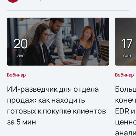
20
17
авг
сен
Вебинар
Вебинар
ИИ-разведчик для отдела
Больш
продаж: как находить
конеч
готовых к покупке клиентов
EDR и
за 5 мин
ценно
анал