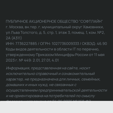
ПУБЛИЧНОЕ АКЦИОНЕРНОЕ ОБЩЕСТВО "СОФТЛАЙН"
г. Москва, вн.тер. г. муниципальный округ Хамовники,
ул Льва Толстого, д. 5, стр. 1, этаж 3, помещ. 1, ком. №2,
2А (А311)
ИНН: 7736227885 / ОГРН: 1027736009333 / ОКВЭД: 46.90
Коды видов деятельности в области IT по перечню,
утвержденному Приказом Минцифры России от 11 мая
2023 г. № 449: 2.01, 27.01, 4.01
Информация, представленная на сайте, носит
исключительно справочный и ознакомительный
характер, не предназначена для личных, семейных,
домашних и иных нужд, не связанных с
осуществлением предпринимательской деятельности
и не ориентирована на потребителей по смыслу
Федерального закона от 24.06.2025 № 168-ФЗ.