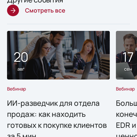
Смотреть все
20
17
авг
сен
Вебинар
Вебинар
ИИ-разведчик для отдела
Больш
продаж: как находить
конеч
готовых к покупке клиентов
EDR и
за 5 мин
ценно