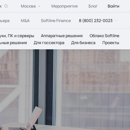
к
Москва
Мероприятия
Блог
Войти
рьера
M&A
Softline Finance
8 (800) 232-0023
уки, ПК и серверы
Аппаратные решения
Облако Softline
ьные решения
Для госсектора
Для бизнеса
Проекты