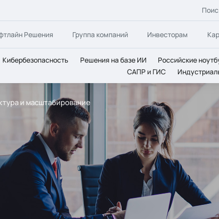
Поис
фтлайн Решения
Группа компаний
Инвесторам
Ка
Кибербезопасность
Решения на базе ИИ
Российские ноутб
САПР и ГИС
Индустриал
уктура и масштабирование