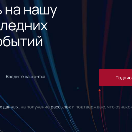
 на нашу
следних
обытий
Подпис
х данных,
на получение
рассылок
и подтверждаю, что ознако