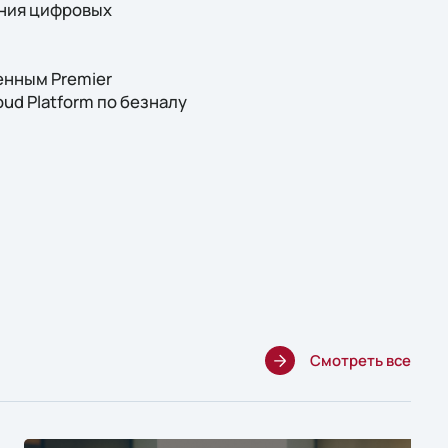
ания цифровых
венным Premier
ud Platform по безналу
Смотреть все