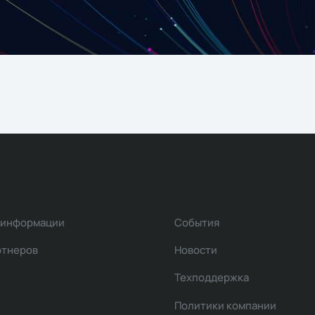
 информации
События
ртнеров
Новости
Техподдержка
Политики компании