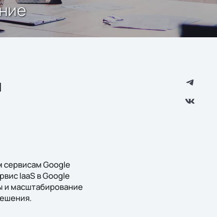
ание
и
м сервисам Google
рвис IaaS в Google
ны и масштабирование
решения.