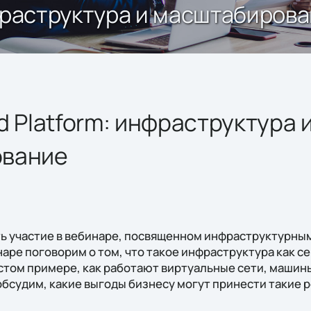
нфраструктура и масштабиров
d Platform: инфраструктура 
ование
ь участие в вебинаре, посвященном инфраструктурны
наре поговорим о том, что такое инфраструктура как се
остом примере, как работают виртуальные сети, маши
обсудим, какие выгоды бизнесу могут принести такие 