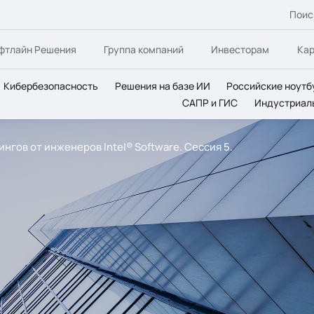
Поис
фтлайн Решения
Группа компаний
Инвесторам
Ка
Кибербезопасность
Решения на базе ИИ
Российские ноутб
САПР и ГИС
Индустриал
гов от инженеров Intel® Software. Сессия 5.