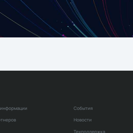
 информации
События
ртнеров
Новости
Техподдержка