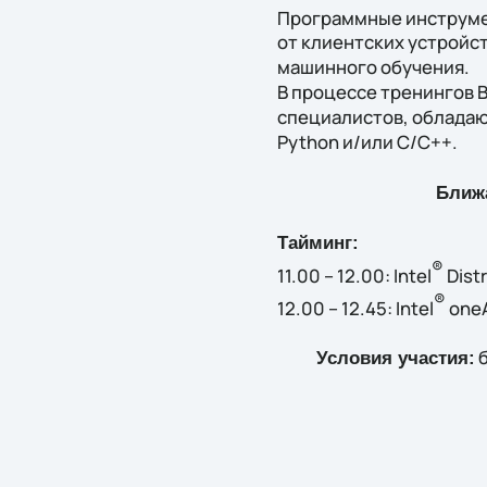
Программные инструмен
от клиентских устройс
машинного обучения.
В процессе тренингов В
специалистов, обладаю
Python и/или C/C++.
Ближа
Тайминг:
®
11.00 – 12.00: Intel
Dist
®
12.00 – 12.45: Intel
oneA
б
Условия участия: