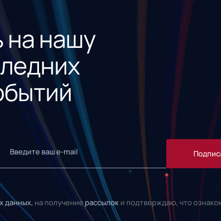
 на нашу
следних
обытий
Подпис
х данных,
на получение
рассылок
и подтверждаю, что ознако