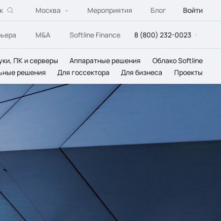
к
Москва
Мероприятия
Блог
Войти
рьера
M&A
Softline Finance
8 (800) 232-0023
уки, ПК и серверы
Аппаратные решения
Облако Softline
ьные решения
Для госсектора
Для бизнеса
Проекты