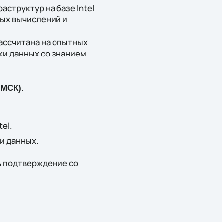
структур на базе Intel
ных вычислений и
рассчитана на опытных
ки данных со знанием
(МСК).
tel.
ки данных.
ь подтверждение со