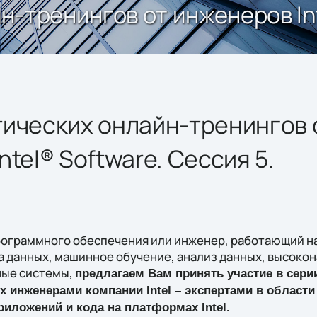
-тренингов от инженеров Inte
тических онлайн-тренингов 
ntel® Software. Сессия 5.
рограммного обеспечения или инженер, работающий на
ка данных, машинное обучение, анализ данных, высоко
ые системы,
предлагаем Вам принять участие в сери
 инженерами компании Intel – экспертами в области
иложений и кода на платформах Intel.