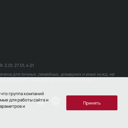
.01, 27.01, 4.01
чена для личных, семейных, домашних и иных нужд, не
едерального закона от 24.06.2025 № 168-ФЗ.
 что группа компаний
мые для работы сайта и
ости
Принять
параметров и