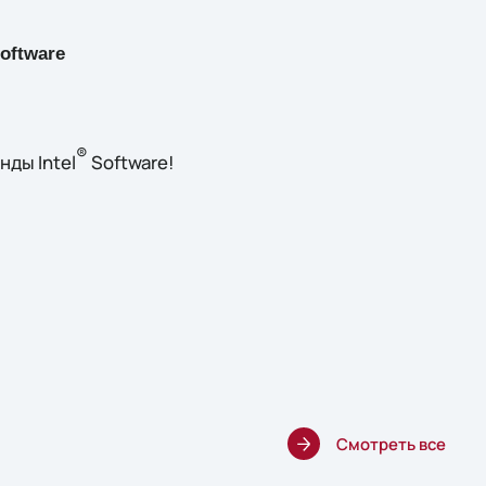
oftware
®
ды Intel
Software!
Смотреть все