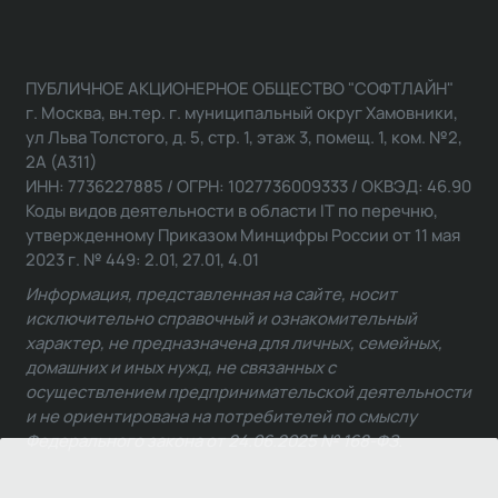
ПУБЛИЧНОЕ АКЦИОНЕРНОЕ ОБЩЕСТВО "СОФТЛАЙН"
г. Москва, вн.тер. г. муниципальный округ Хамовники,
ул Льва Толстого, д. 5, стр. 1, этаж 3, помещ. 1, ком. №2,
2А (А311)
ИНН: 7736227885 / ОГРН: 1027736009333 / ОКВЭД: 46.90
Коды видов деятельности в области IT по перечню,
утвержденному Приказом Минцифры России от 11 мая
2023 г. № 449: 2.01, 27.01, 4.01
Информация, представленная на сайте, носит
исключительно справочный и ознакомительный
характер, не предназначена для личных, семейных,
домашних и иных нужд, не связанных с
осуществлением предпринимательской деятельности
и не ориентирована на потребителей по смыслу
Федерального закона от 24.06.2025 № 168-ФЗ.