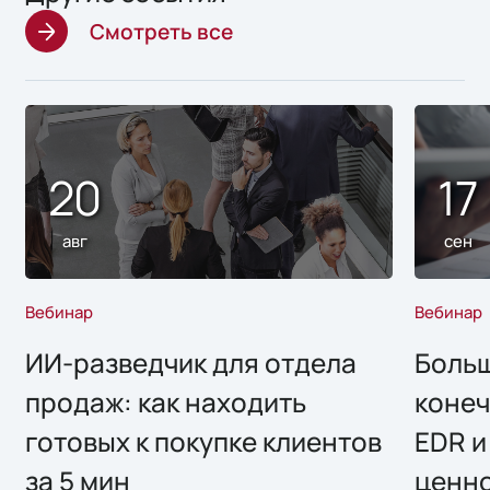
Смотреть все
20
17
авг
сен
Вебинар
Вебинар
ИИ-разведчик для отдела
Больш
продаж: как находить
конеч
готовых к покупке клиентов
EDR и
за 5 мин
ценно