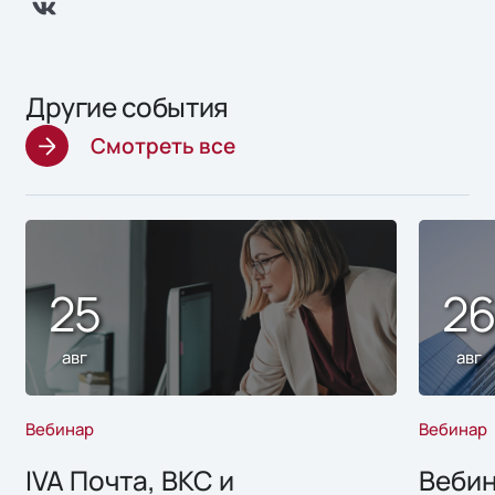
Другие события
Смотреть все
25
2
авг
авг
Вебинар
Вебинар
IVA Почта, ВКС и
Вебин