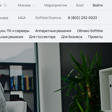
к
Москва
Мероприятия
Блог
Войти
рьера
M&A
Softline Finance
8 (800) 232-0023
уки, ПК и серверы
Аппаратные решения
Облако Softline
ьные решения
Для госсектора
Для бизнеса
Проекты