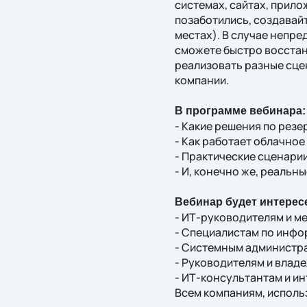
системах, сайтах, прило
позаботились, создавайт
местах). В случае непре
сможете быстро восстан
реализовать разные сце
компании.
В программе вебинара:
- Какие решения по рез
- Как работает облачно
- Практические сценари
- И, конечно же, реальн
Вебинар будет интерес
- ИТ-руководителям и м
- Специалистам по инф
- Системным администр
- Руководителям и влад
- ИТ-консультантам и и
Всем компаниям, исполь