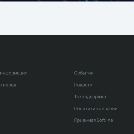
 информации
События
ртнеров
Новости
Техподдержка
Политики компании
Приемная Softline