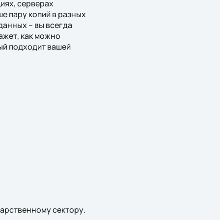
циях, серверах
ше пару копий в разных
данных – вы всегда
ажет, как можно
рый подходит вашей
дарственному сектору.