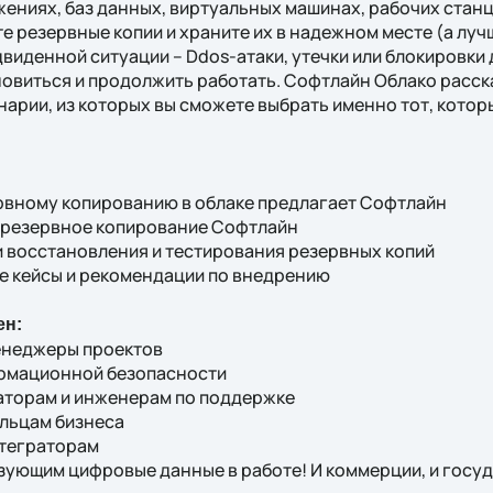
жениях, баз данных, виртуальных машинах, рабочих стан
е резервные копии и храните их в надежном месте (а луч
двиденной ситуации – Ddos-атаки, утечки или блокировки 
овиться и продолжить работать. Софтлайн Облако расск
нарии, из которых вы сможете выбрать именно тот, кото
ервному копированию в облаке предлагает Софтлайн
е резервное копирование Софтлайн
и восстановления и тестирования резервных копий
ые кейсы и рекомендации по внедрению
ен:
енеджеры проектов
ормационной безопасности
аторам и инженерам по поддержке
ельцам бизнеса
нтеграторам
зующим цифровые данные в работе! И коммерции, и госу