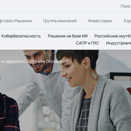
Поис
фтлайн Решения
Группа компаний
Инвесторам
Ка
Кибербезопасность
Решения на базе ИИ
Российские ноутб
САПР и ГИС
Индустриал
 и сервисы Софтлайн Облако