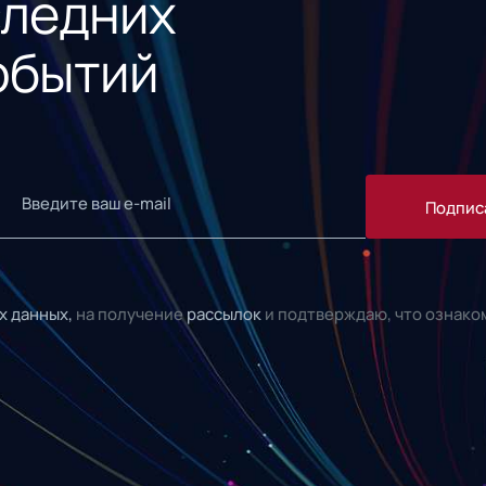
следних
обытий
Подпис
х данных,
на получение
рассылок
и подтверждаю, что ознако