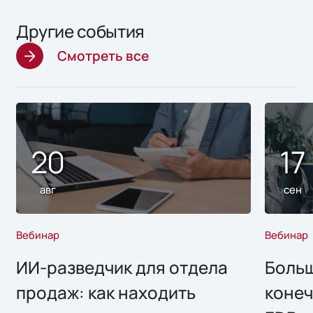
Другие события
Смотреть все
20
17
авг
сен
Вебинар
Вебинар
ИИ-разведчик для отдела
Больш
продаж: как находить
конеч