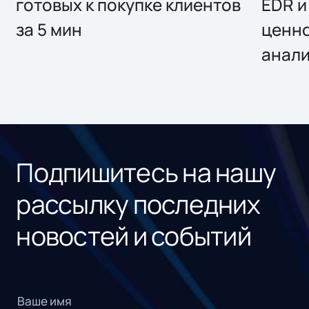
готовых к покупке клиентов
EDR и
за 5 мин
ценно
анал
Подпишитесь на нашу
рассылку последних
новостей и событий