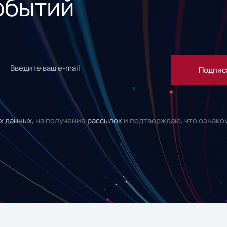
обытий
Подпис
х данных,
на получение
рассылок
и подтверждаю, что ознако