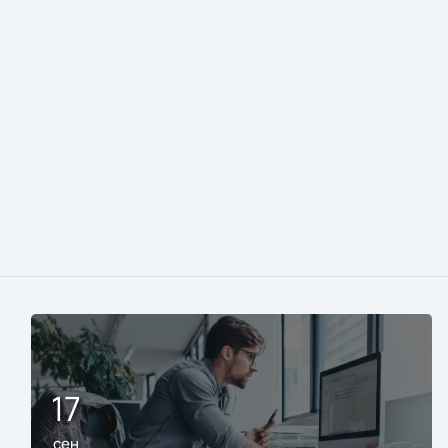
17
сен