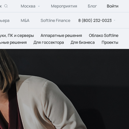
к
Москва
Мероприятия
Блог
Войти
рьера
M&A
Softline Finance
8 (800) 232-0023
уки, ПК и серверы
Аппаратные решения
Облако Softline
ьные решения
Для госсектора
Для бизнеса
Проекты