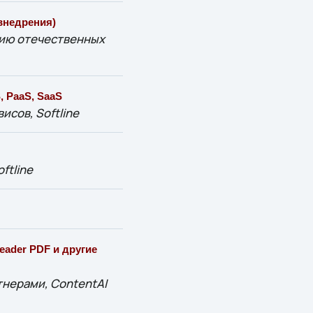
внедрения)
тию отечественных
, PaaS, SaaS
сов, Softline
ftline
eader PDF и другие
тнерами, ContentAI