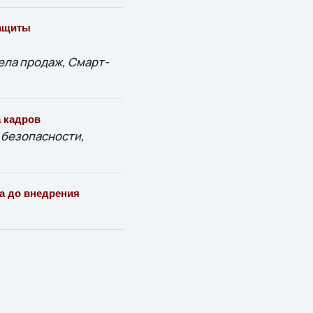
защиты
ела продаж, Смарт-
а кадров
безопасности,
ва до внедрения