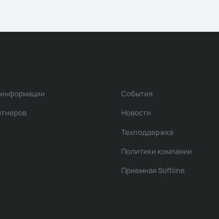
 информации
События
ртнеров
Новости
Техподдержка
Политики компании
Приемная Softline