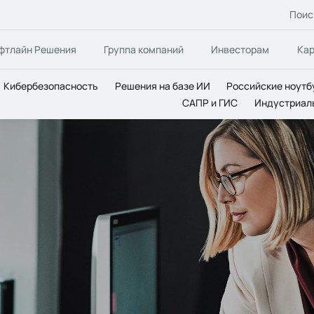
Поис
фтлайн Решения
Группа компаний
Инвесторам
Ка
Кибербезопасность
Решения на базе ИИ
Российские ноутб
САПР и ГИС
Индустриал