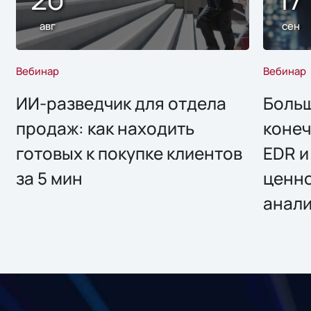
авг
сен
Вебинар
Вебинар
ИИ-разведчик для отдела
Больш
продаж: как находить
конеч
готовых к покупке клиентов
EDR и
за 5 мин
ценно
анал