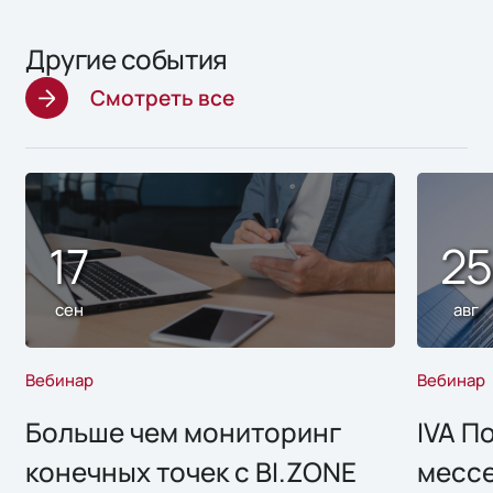
Другие события
Смотреть все
17
2
сен
авг
Вебинар
Вебинар
Больше чем мониторинг
IVA П
конечных точек с BI.ZONE
месс