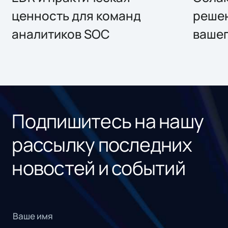
ценность для команд
решен
аналитиков SOC
вашег
Подпишитесь на нашу
рассылку последних
новостей и событий