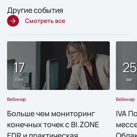
Другие события
Смотреть все
17
2
сен
авг
Вебинар
Вебинар
Больше чем мониторинг
IVA П
конечных точек с BI.ZONE
месс
EDR и практическая
Облак