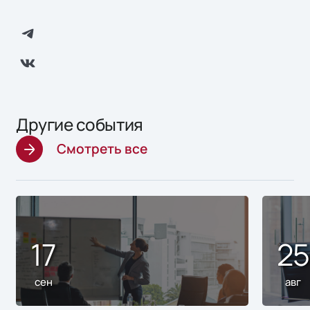
Другие события
Смотреть все
17
2
сен
авг