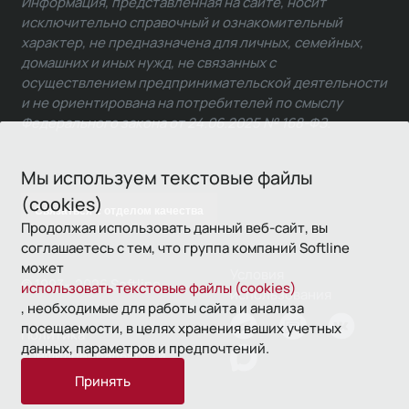
Информация, представленная на сайте, носит
исключительно справочный и ознакомительный
характер, не предназначена для личных, семейных,
домашних и иных нужд, не связанных с
осуществлением предпринимательской деятельности
и не ориентирована на потребителей по смыслу
Федерального закона от 24.06.2025 № 168-ФЗ.
Мы используем текстовые файлы
(cookies)
Связаться с отделом качества
Продолжая использовать данный веб-сайт, вы
соглашаетесь с тем, что группа компаний Softline
может
Условия
© 1993—2026 Softline
использовать текстовые файлы (cookies)
использования
, необходимые для работы сайта и анализа
посещаемости, в целях хранения ваших учетных
Политика
данных, параметров и предпочтений.
конфиденциальности
Принять
16+