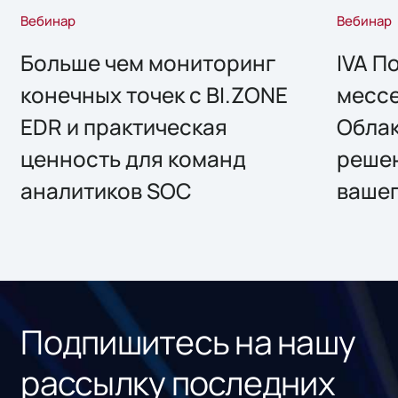
Вебинар
Вебинар
Больше чем мониторинг
IVA П
конечных точек с BI.ZONE
месс
EDR и практическая
Облак
ценность для команд
решен
аналитиков SOC
вашег
Подпишитесь на нашу
рассылку последних