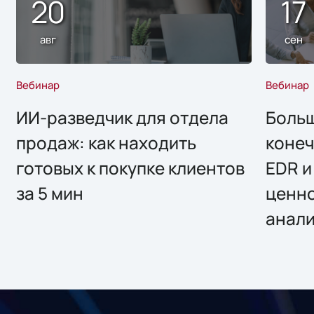
20
17
авг
сен
Вебинар
Вебинар
ИИ-разведчик для отдела
Больш
продаж: как находить
конеч
готовых к покупке клиентов
EDR и
за 5 мин
ценно
анал