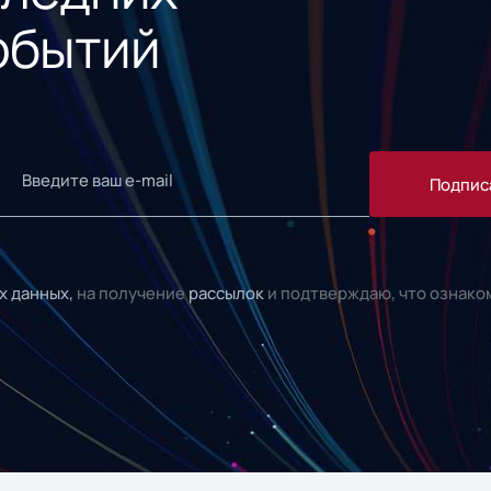
обытий
Подпис
х данных,
на получение
рассылок
и подтверждаю, что ознако