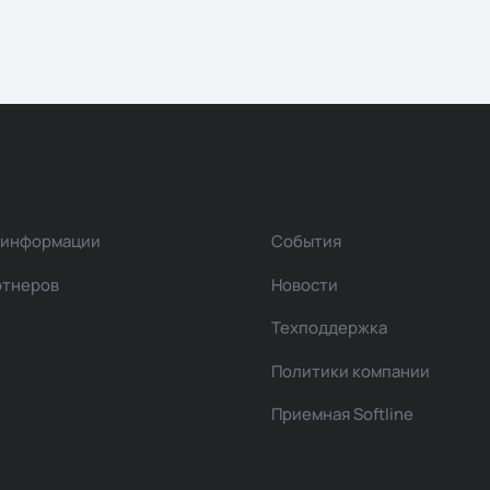
 информации
События
ртнеров
Новости
Техподдержка
Политики компании
Приемная Softline