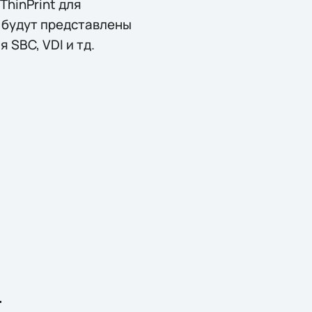
hinPrint для
 будут представлены
SBC, VDI и тд.
.