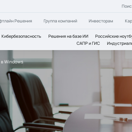
Поис
фтлайн Решения
Группа компаний
Инвесторам
Ка
Кибербезопасность
Решения на базе ИИ
Российские ноутб
САПР и ГИС
Индустриал
 в Windows