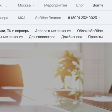
к
Москва
Мероприятия
Блог
Войти
рьера
M&A
Softline Finance
8 (800) 232-0023
уки, ПК и серверы
Аппаратные решения
Облако Softline
ьные решения
Для госсектора
Для бизнеса
Проекты