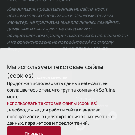
Информация, представленная на сайте, носит
исключительно справочный и ознакомительный
характер, не предназначена для личных, семейных,
домашних и иных нужд, не связанных с
осуществлением предпринимательской деятельности
и не ориентирована на потребителей по смыслу
Федерального закона от 24.06.2025 № 168-ФЗ.
Мы используем текстовые файлы
(cookies)
Связаться с отделом качества
Продолжая использовать данный веб-сайт, вы
соглашаетесь с тем, что группа компаний Softline
может
Условия
© 1993—2026 Softline
использовать текстовые файлы (cookies)
использования
, необходимые для работы сайта и анализа
посещаемости, в целях хранения ваших учетных
Политика
данных, параметров и предпочтений.
конфиденциальности
Принять