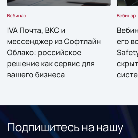
Вебинар
Вебинар
IVA Почта, ВКС и
Вебин
мессенджер из Софтлайн
его в
Облако: российское
Safet
решение как сервис для
скрыт
вашего бизнеса
систе
Подпишитесь на нашу