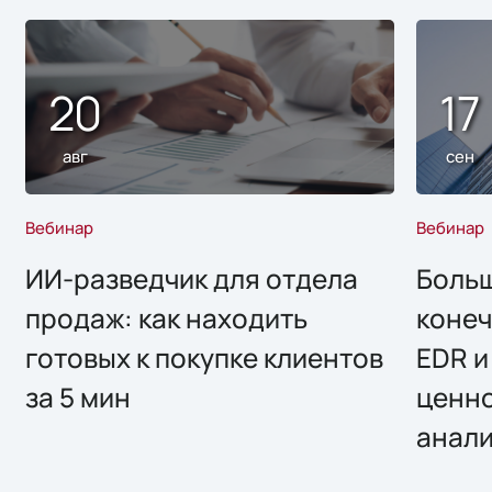
20
17
авг
сен
Вебинар
Вебинар
ИИ-разведчик для отдела
Больш
продаж: как находить
конеч
готовых к покупке клиентов
EDR и
за 5 мин
ценно
анал