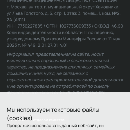
ПУБЛИЧНОЕ АКЦИОНЕРНОЕ ОБЩЕСТВО "СОФТЛАЙН"
г. Москва, вн.тер. г. муниципальный округ Хамовники,
ул Льва Толстого, д. 5, стр. 1, этаж 3, помещ. 1, ком. №2,
2А (А311)
ИНН: 7736227885 / ОГРН: 1027736009333 / ОКВЭД: 46.90
Коды видов деятельности в области IT по перечню,
утвержденному Приказом Минцифры России от 11 мая
2023 г. № 449: 2.01, 27.01, 4.01
Информация, представленная на сайте, носит
исключительно справочный и ознакомительный
характер, не предназначена для личных, семейных,
домашних и иных нужд, не связанных с
осуществлением предпринимательской деятельности
и не ориентирована на потребителей по смыслу
Федерального закона от 24.06.2025 № 168-ФЗ.
Мы используем текстовые файлы
(cookies)
Связаться с отделом качества
Продолжая использовать данный веб-сайт, вы