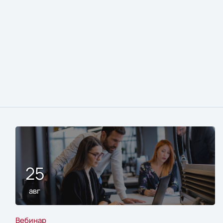
25
авг
Вебинар