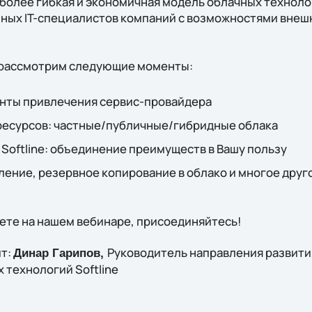
иболее гибкая и экономичная модель облачных технол
ых IT-специалистов компаний с возможностями внешн
 рассмотрим следующие моменты:
анты привлечения сервис-провайдера
ресурсов: частные/публичные/гибридные облака
Softline: объединение преимуществ в Вашу пользу
ение, резервное копирование в облако и многое друг
ете на нашем вебинаре, присоединяйтесь!
ит:
Руководитель направления развити
Динар Гарипов,
 технологий Softline