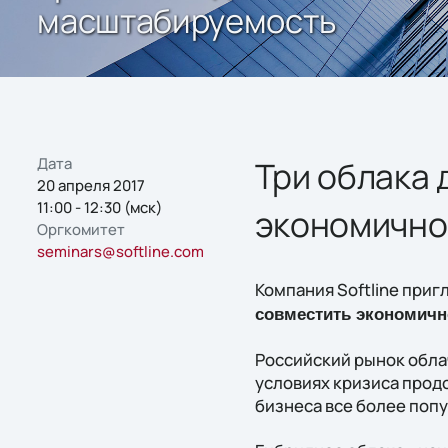
масштабируемость
Дата
Три облака 
20 апреля 2017
11:00 - 12:30 (мск)
экономично
Оргкомитет
seminars@softline.com
Компания Softline приг
совместить экономичн
Российский рынок обла
условиях кризиса продо
бизнеса все более поп