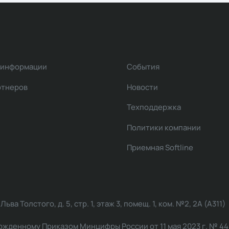
 информации
События
ртнеров
Новости
Техподдержка
Политики компании
Приемная Softline
ва Толстого, д. 5, стр. 1, этаж 3, помещ. 1, ком. №2, 2А (А311)
жденному Приказом Минцифры России от 11 мая 2023 г. № 449: 2