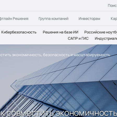
Поис
фтлайн Решения
Группа компаний
Инвесторам
Ка
Кибербезопасность
Решения на базе ИИ
Российские ноутб
САПР и ГИС
Индустриал
местить экономичность, безопасность и масштабируемость
ак совместить экономичность