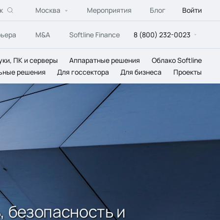
к
Москва
Мероприятия
Блог
Войти
рьера
M&A
Softline Finance
8 (800) 232-0023
уки, ПК и серверы
Аппаратные решения
Облако Softline
ьные решения
Для госсектора
Для бизнеса
Проекты
, безопасность и