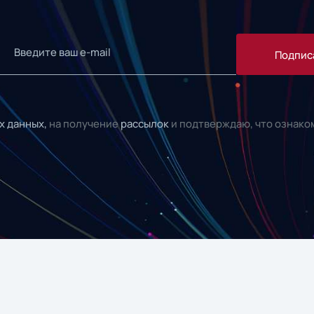
Подпис
х данных,
на получение
рассылок
и подтверждаю, что ознако