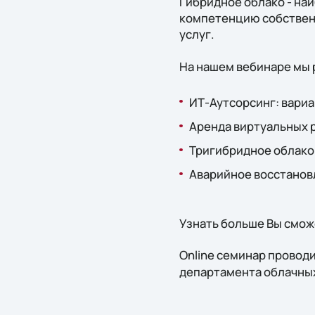
Гибридное облако - на
компетенцию собственн
услуг.
На нашем вебинаре мы
ИТ-Аутсорсинг: вари
Аренда виртуальных 
Тригибридное облако 
Аварийное восстановл
Узнать больше Вы смож
Online семинар провод
департамента облачных