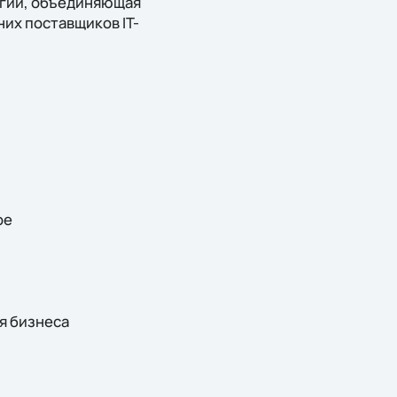
огий, объединяющая
их поставщиков IT-
ое
я бизнеса