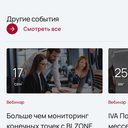
Другие события
Смотреть все
17
2
сен
авг
Вебинар
Вебинар
Больше чем мониторинг
IVA П
конечных точек с BI.ZONE
месс