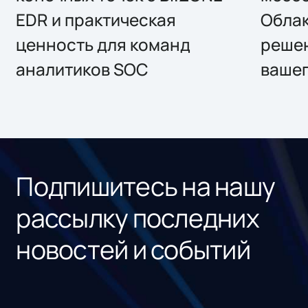
EDR и практическая
Облак
ценность для команд
решен
аналитиков SOC
вашег
Подпишитесь на нашу
рассылку последних
новостей и событий