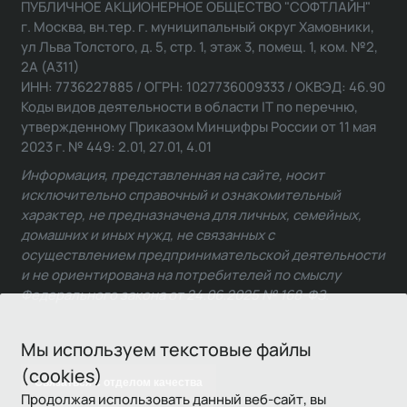
ПУБЛИЧНОЕ АКЦИОНЕРНОЕ ОБЩЕСТВО "СОФТЛАЙН"
г. Москва, вн.тер. г. муниципальный округ Хамовники,
ул Льва Толстого, д. 5, стр. 1, этаж 3, помещ. 1, ком. №2,
2А (А311)
ИНН: 7736227885 / ОГРН: 1027736009333 / ОКВЭД: 46.90
Коды видов деятельности в области IT по перечню,
утвержденному Приказом Минцифры России от 11 мая
2023 г. № 449: 2.01, 27.01, 4.01
Информация, представленная на сайте, носит
исключительно справочный и ознакомительный
характер, не предназначена для личных, семейных,
домашних и иных нужд, не связанных с
осуществлением предпринимательской деятельности
и не ориентирована на потребителей по смыслу
Федерального закона от 24.06.2025 № 168-ФЗ.
Мы используем текстовые файлы
(cookies)
Связаться с отделом качества
Продолжая использовать данный веб-сайт, вы