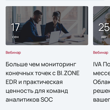
17
2
сен
авг
Вебинар
Вебинар
Больше чем мониторинг
IVA П
конечных точек с BI.ZONE
месс
EDR и практическая
Облак
ценность для команд
решен
аналитиков SOC
вашег