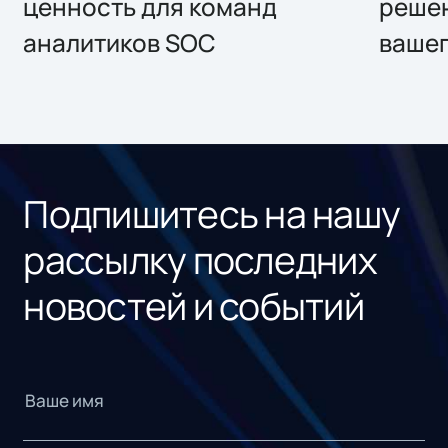
ценность для команд
решен
аналитиков SOC
вашег
Подпишитесь на нашу
рассылку последних
новостей и событий