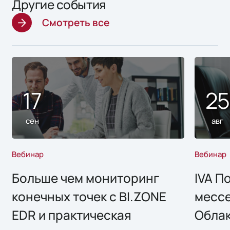
Другие события
Смотреть все
17
2
сен
авг
Вебинар
Вебинар
Больше чем мониторинг
IVA П
конечных точек с BI.ZONE
месс
EDR и практическая
Облак