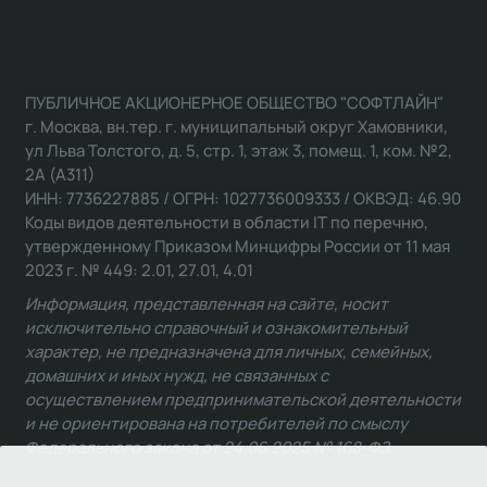
ПУБЛИЧНОЕ АКЦИОНЕРНОЕ ОБЩЕСТВО "СОФТЛАЙН"
г. Москва, вн.тер. г. муниципальный округ Хамовники,
ул Льва Толстого, д. 5, стр. 1, этаж 3, помещ. 1, ком. №2,
2А (А311)
ИНН: 7736227885 / ОГРН: 1027736009333 / ОКВЭД: 46.90
Коды видов деятельности в области IT по перечню,
утвержденному Приказом Минцифры России от 11 мая
2023 г. № 449: 2.01, 27.01, 4.01
Информация, представленная на сайте, носит
исключительно справочный и ознакомительный
характер, не предназначена для личных, семейных,
домашних и иных нужд, не связанных с
осуществлением предпринимательской деятельности
и не ориентирована на потребителей по смыслу
Федерального закона от 24.06.2025 № 168-ФЗ.