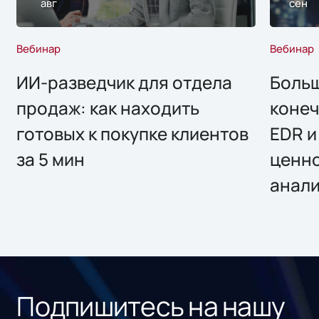
авг
сен
Вебинар
Вебинар
ИИ-разведчик для отдела
Больш
продаж: как находить
конеч
готовых к покупке клиентов
EDR и
за 5 мин
ценно
анал
Подпишитесь на нашу