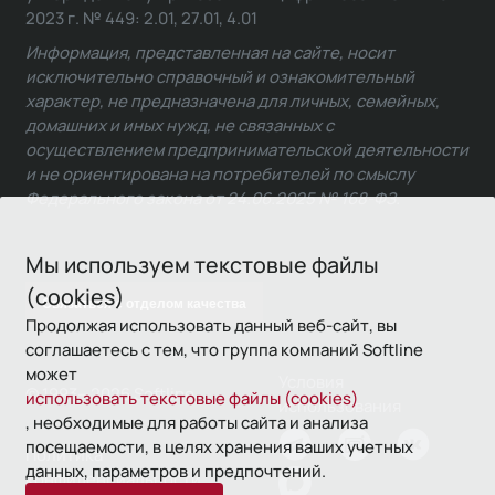
2023 г. № 449: 2.01, 27.01, 4.01
Информация, представленная на сайте, носит
исключительно справочный и ознакомительный
характер, не предназначена для личных, семейных,
домашних и иных нужд, не связанных с
осуществлением предпринимательской деятельности
и не ориентирована на потребителей по смыслу
Федерального закона от 24.06.2025 № 168-ФЗ.
Мы используем текстовые файлы
(cookies)
Связаться с отделом качества
Продолжая использовать данный веб-сайт, вы
соглашаетесь с тем, что группа компаний Softline
может
Условия
© 1993—2026 Softline
использовать текстовые файлы (cookies)
использования
, необходимые для работы сайта и анализа
посещаемости, в целях хранения ваших учетных
Политика
данных, параметров и предпочтений.
конфиденциальности