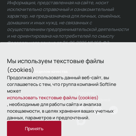
Информация, представленная на сайте, носит
исключительно справочный и ознакомительный
характер, не предназначена для личных, семейных,
домашних и иных нужд, не связанных с
осуществлением предпринимательской деятельности
и не ориентирована на потребителей по смыслу
Федерального закона от 24.06.2025 № 168-ФЗ.
Мы используем текстовые файлы
(cookies)
Связаться с отделом качества
Продолжая использовать данный веб-сайт, вы
соглашаетесь с тем, что группа компаний Softline
может
Условия
© 1993—2026 Softline
использовать текстовые файлы (cookies)
использования
, необходимые для работы сайта и анализа
посещаемости, в целях хранения ваших учетных
Политика
данных, параметров и предпочтений.
конфиденциальности
Принять
16+