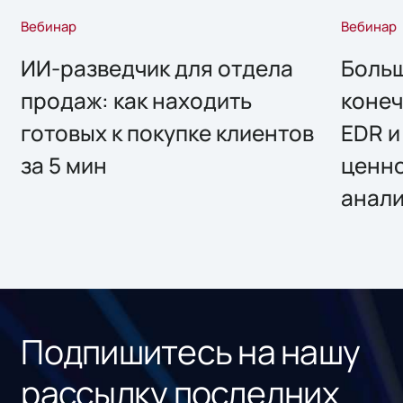
Вебинар
Вебинар
ИИ-разведчик для отдела
Больш
продаж: как находить
конеч
готовых к покупке клиентов
EDR и
за 5 мин
ценно
анал
Подпишитесь на нашу
рассылку последних