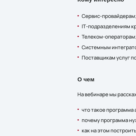
Сервис-провайдерам
IТ-подразделениям к
Телеком-операторам
Системным интеграт
Поставщикам услуг по
О чем
На вебинаре мы расска
что такое программа
почему программа ну
как на этом построит