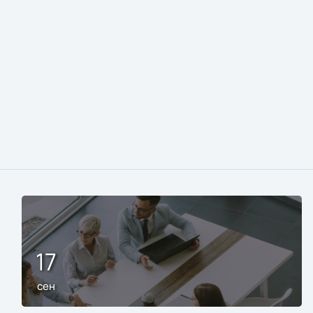
17
сен