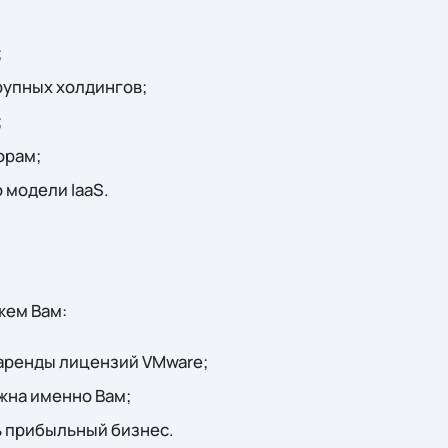
;
рупных холдингов;
;
орам;
 модели IaaS.
жем Вам:
 аренды лицензий VMware;
жна именно Вам;
ь прибыльный бизнес.