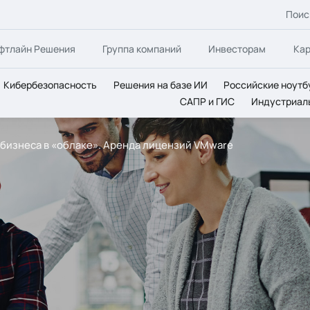
Поис
фтлайн Решения
Группа компаний
Инвесторам
Ка
Кибербезопасность
Решения на базе ИИ
Российские ноутб
САПР и ГИС
Индустриал
 бизнеса в «облаке». Аренда лицензий VMware