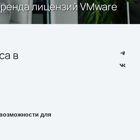
 Аренда лицензий VMware
са в
возможности для