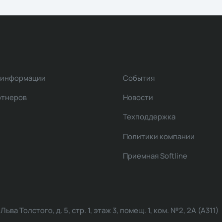
 информации
События
ртнеров
Новости
Техподдержка
Политики компании
Приемная Softline
ва Толстого, д. 5, стр. 1, этаж 3, помещ. 1, ком. №2, 2А (А311)