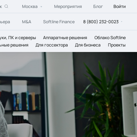
к
Москва
Мероприятия
Блог
Войти
рьера
M&A
Softline Finance
8 (800) 232-0023
уки, ПК и серверы
Аппаратные решения
Облако Softline
ьные решения
Для госсектора
Для бизнеса
Проекты