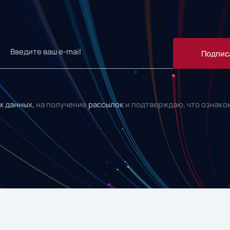
Подпис
х данных,
на получение
рассылок
и подтверждаю, что ознако