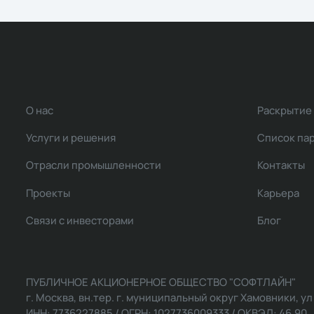
О нас
Раскрытие
Услуги и решения
Список па
Отрасли промышленности
Контакты
Проекты
Карьера
Связи с инвесторами
Блог
ПУБЛИЧНОЕ АКЦИОНЕРНОЕ ОБЩЕСТВО "СОФТЛАЙН"
г. Москва, вн.тер. г. муниципальный округ Хамовники, ул Ль
ИНН: 7736227885 / ОГРН: 1027736009333 / ОКВЭД: 46.90