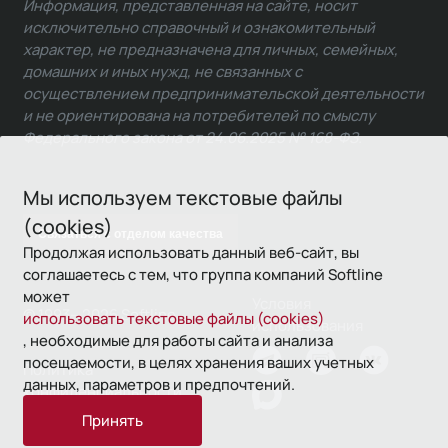
Информация, представленная на сайте, носит
исключительно справочный и ознакомительный
характер, не предназначена для личных, семейных,
домашних и иных нужд, не связанных с
осуществлением предпринимательской деятельности
и не ориентирована на потребителей по смыслу
Федерального закона от 24.06.2025 № 168-ФЗ.
Мы используем текстовые файлы
(cookies)
Связаться с отделом качества
Продолжая использовать данный веб-сайт, вы
соглашаетесь с тем, что группа компаний Softline
может
Условия
© 1993—2026 Softline
использовать текстовые файлы (cookies)
использования
, необходимые для работы сайта и анализа
посещаемости, в целях хранения ваших учетных
Политика
данных, параметров и предпочтений.
конфиденциальности
Принять
16+