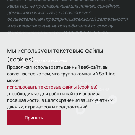
характер, не предназначена для личных, семейных,
домашних и иных нужд, не связанных с
осуществлением предпринимательской деятельности
и не ориентирована на потребителей по смыслу
Федерального закона от 24.06.2025 № 168-ФЗ.
Мы используем текстовые файлы
(cookies)
Связаться с отделом качества
Продолжая использовать данный веб-сайт, вы
соглашаетесь с тем, что группа компаний Softline
может
Условия
© 1993—2026 Softline
использовать текстовые файлы (cookies)
использования
, необходимые для работы сайта и анализа
посещаемости, в целях хранения ваших учетных
Политика
данных, параметров и предпочтений.
конфиденциальности
Принять
16+