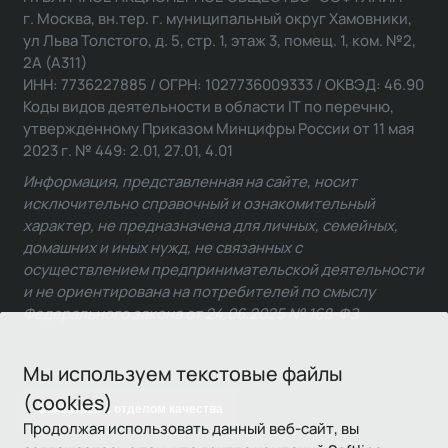
г. Москва, вн.тер. г. муниципальный округ Хамовники,
ул Льва Толстого, д. 5, стр. 1, этаж 3, помещ. 1, ком. №2,
2А (А311)
ИНН: 7736227885 / ОГРН: 1027736009333 / ОКВЭД: 46.90
Коды видов деятельности в области IT по перечню,
утвержденному Приказом Минцифры России от 11 мая
2023 г. № 449: 2.01, 27.01, 4.01
Информация, представленная на сайте, носит
исключительно справочный и ознакомительный
характер, не предназначена для личных, семейных,
домашних и иных нужд, не связанных с
осуществлением предпринимательской деятельности
и не ориентирована на потребителей по смыслу
Федерального закона от 24.06.2025 № 168-ФЗ.
Мы используем текстовые файлы
(cookies)
Связаться с отделом качества
Продолжая использовать данный веб-сайт, вы