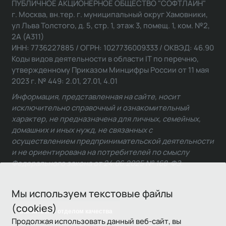
ПУБЛИЧНОЕ АКЦИОНЕРНОЕ ОБЩЕСТВО "СОФТЛАЙН"
г. Москва, вн.тер. г. муниципальный округ Хамовники,
ул Льва Толстого, д. 5, стр. 1, этаж 3, помещ. 1, ком. №2,
2А (А311)
ИНН: 7736227885 / ОГРН: 1027736009333 / ОКВЭД: 46.90
Коды видов деятельности в области IT по перечню,
утвержденному Приказом Минцифры России от 11 мая
2023 г. № 449: 2.01, 27.01, 4.01
Информация, представленная на сайте, носит
исключительно справочный и ознакомительный
характер, не предназначена для личных, семейных,
домашних и иных нужд, не связанных с
осуществлением предпринимательской деятельности
и не ориентирована на потребителей по смыслу
Федерального закона от 24.06.2025 № 168-ФЗ.
Мы используем текстовые файлы
(cookies)
Связаться с отделом качества
Продолжая использовать данный веб-сайт, вы