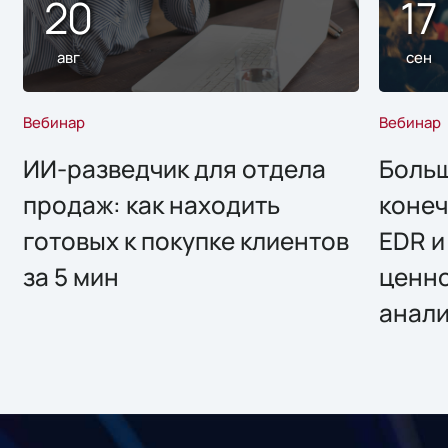
20
17
авг
сен
Вебинар
Вебинар
ИИ-разведчик для отдела
Больш
продаж: как находить
конеч
готовых к покупке клиентов
EDR и
за 5 мин
ценно
анал