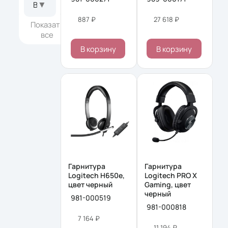
▼
Воспринимаемые частоты
887 ₽
27 618 ₽
Показать
все
В корзину
В корзину
Гарнитура
Гарнитура
Logitech H650e,
Logitech PRO X
цвет черный
Gaming, цвет
черный
981-000519
981-000818
7 164 ₽
11 194 ₽