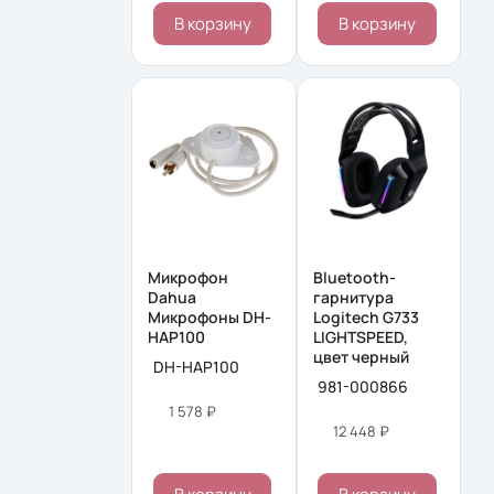
В корзину
В корзину
Микрофон
Bluetooth-
Dahua
гарнитура
Микрофоны DH-
Logitech G733
HAP100
LIGHTSPEED,
цвет черный
DH-HAP100
981-000866
1 578 ₽
12 448 ₽