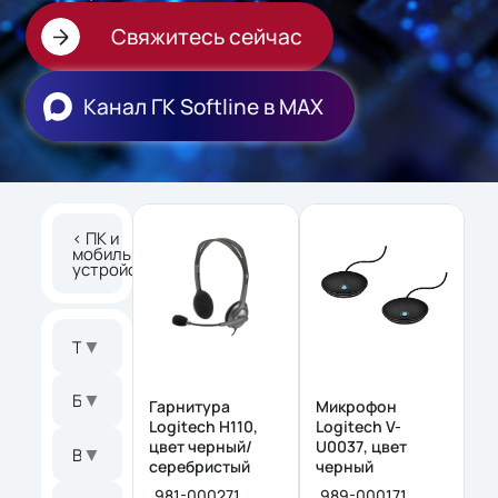
Свяжитесь сейчас
Канал ГК Softline в МАХ
< ПК и
мобильные
устройства
▼
Тип оборудования
▼
Бренд
Гарнитура
Микрофон
Logitech H110,
Logitech V-
цвет черный/
U0037, цвет
▼
В комплекте
серебристый
черный
981-000271
989-000171