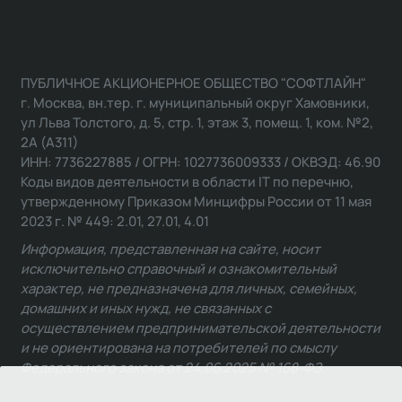
ПУБЛИЧНОЕ АКЦИОНЕРНОЕ ОБЩЕСТВО "СОФТЛАЙН"
г. Москва, вн.тер. г. муниципальный округ Хамовники,
ул Льва Толстого, д. 5, стр. 1, этаж 3, помещ. 1, ком. №2,
2А (А311)
ИНН: 7736227885 / ОГРН: 1027736009333 / ОКВЭД: 46.90
Коды видов деятельности в области IT по перечню,
утвержденному Приказом Минцифры России от 11 мая
2023 г. № 449: 2.01, 27.01, 4.01
Информация, представленная на сайте, носит
исключительно справочный и ознакомительный
характер, не предназначена для личных, семейных,
домашних и иных нужд, не связанных с
осуществлением предпринимательской деятельности
и не ориентирована на потребителей по смыслу
Федерального закона от 24.06.2025 № 168-ФЗ.