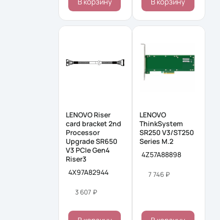
В корзину
В корзину
LENOVO Riser
LENOVO
card bracket 2nd
ThinkSystem
Processor
SR250 V3/ST250
Upgrade SR650
Series M.2
V3 PCIe Gen4
4Z57A88898
Riser3
4X97A82944
7 746 ₽
3 607 ₽