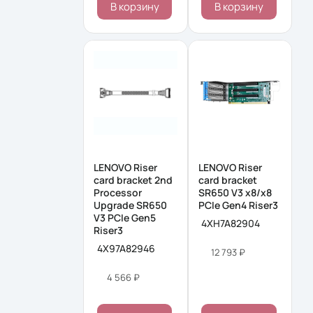
В корзину
В корзину
LENOVO Riser
LENOVO Riser
card bracket 2nd
card bracket
Processor
SR650 V3 x8/x8
Upgrade SR650
PCIe Gen4 Riser3
V3 PCIe Gen5
4XH7A82904
Riser3
4X97A82946
12 793 ₽
4 566 ₽