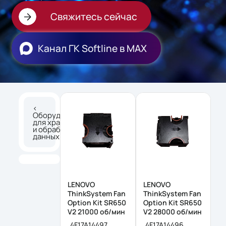
Свяжитесь сейчас
Канал ГК Softline в МАХ
<
Оборудование
для хранения
и обработки
данных
LENOVO
LENOVO
ThinkSystem Fan
ThinkSystem Fan
Option Kit SR650
Option Kit SR650
V2 21000 об/мин
V2 28000 об/мин
4F17A14497
4F17A14496