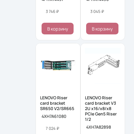
3 746 ₽
3 045 ₽
В корзину
В корзину
LENOVO Riser
LENOVO Riser
card bracket
card bracket V3
SR650 V2/SR665
2U x16/x8/x8
PCIe Gen5 Riser
4XH7A61080
1/2
4XH7A82898
7 024 ₽