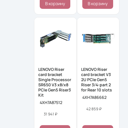
В корзину
В корзину
LENOVO Riser
LENOVO Riser
card bracket
card bracket V3
Single Processor
2U PCIe Gen5
SR650 V3 x8/x8
Riser 3/4-part 2
PCIe Gen5 Riser3
for Rear 10 slots
Kit
4XH7A86662
4XH7A87512
42 859 ₽
31 941 ₽