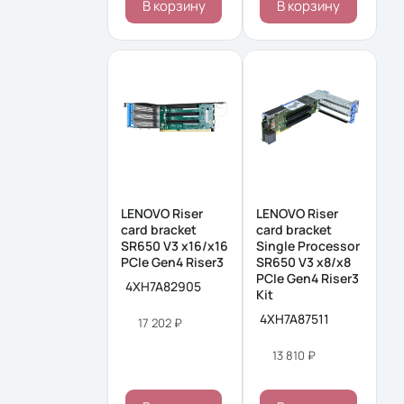
В корзину
В корзину
LENOVO Riser
LENOVO Riser
card bracket
card bracket
SR650 V3 x16/x16
Single Processor
PCIe Gen4 Riser3
SR650 V3 x8/x8
PCIe Gen4 Riser3
4XH7A82905
Kit
4XH7A87511
17 202 ₽
13 810 ₽