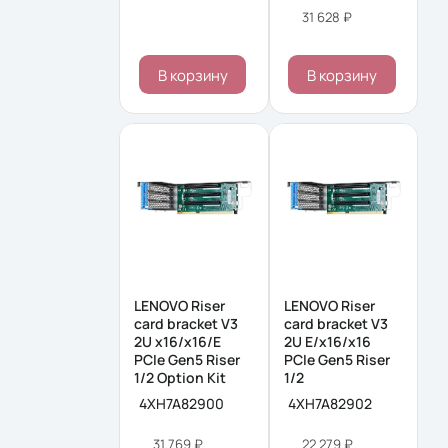
31 628 ₽
В корзину
В корзину
LENOVO Riser
LENOVO Riser
card bracket V3
card bracket V3
2U x16/x16/E
2U E/x16/x16
PCIe Gen5 Riser
PCIe Gen5 Riser
1/2 Option Kit
1/2
4XH7A82900
4XH7A82902
31 769 ₽
22 279 ₽