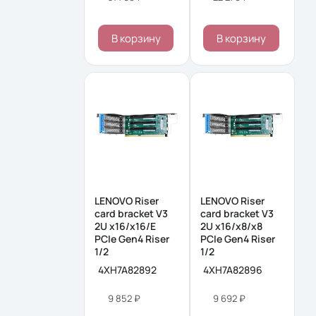
В корзину
В корзину
LENOVO Riser
LENOVO Riser
card bracket V3
card bracket V3
2U x16/x16/E
2U x16/x8/x8
PCIe Gen4 Riser
PCIe Gen4 Riser
1/2
1/2
4XH7A82892
4XH7A82896
9 852 ₽
9 692 ₽