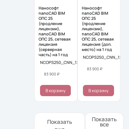
Нанософт
Нанософт
nanoCAD BIM
nanoCAD BIM
ОПС 25
ОПС 25
(продление
(продление
лицензии),
лицензии),
nanoCAD BIM
nanoCAD BIM
ОПС 25, сетевая
ОПС 25, сетевая
лицензия
лицензия (доп.
(серверная
место) на 1 год
часть) на 1 год
NCOPS250_CNN_12M_
NCOPS250_CNN_12M_ACC_PROLONG
83 900 ₽
83 900 ₽
В корзину
В корзину
Показать
Показать
все