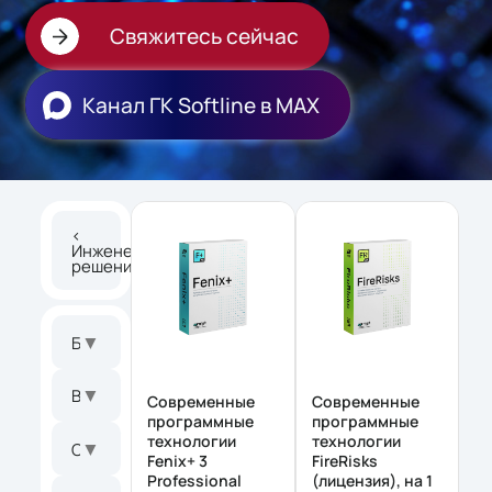
Свяжитесь сейчас
Канал ГК Softline в МАХ
<
Инженерные
решения
▼
Бренд
▼
Версия
Современные
Современные
программные
программные
технологии
технологии
▼
Операционная система
Fenix+ 3
FireRisks
Professional
(лицензия), на 1