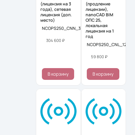
(лицензия на 3
(продление
года), сетевая
лицензии),
лицензия (доп.
nanoCAD BIM
место)
ОПС 25,
локальная
NCOPS250_CNN_36M_ADD
лицензия на 1
год
304 600 ₽
NCOPS250_CNL_12M_
59 800 ₽
В корзину
В корзину