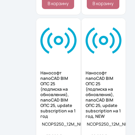
В корзину
В корзину
Нанософт
Нанософт
nanoCAD BIM
nanoCAD BIM
ОПС 25
ОПС 25
(подписка на
(подписка на
обновления),
обновления),
nanoCAD BIM
nanoCAD BIM
ОПС 25, update
ОПС 25, update
subscription на 1
subscription на 1
год
год, NEW
NCOPS250_12M_NNS
NCOPS250_12M_NNS_