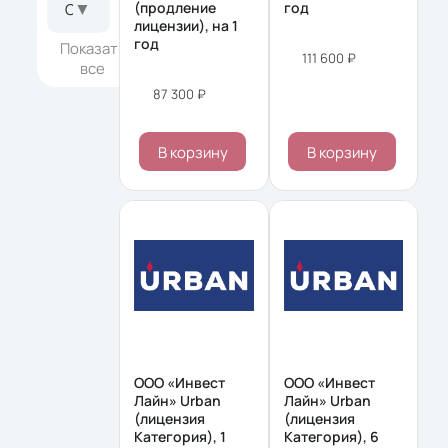
▼
(продление
год
Особенности доставки
лицензии), на 1
год
Показать
111 600 ₽
все
87 300 ₽
В корзину
В корзину
ООО «Инвест
ООО «Инвест
Лайн» Urban
Лайн» Urban
(лицензия
(лицензия
Категория), 1
Категория), 6