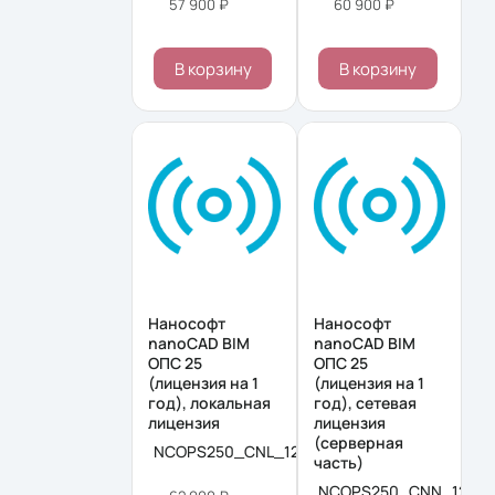
57 900 ₽
60 900 ₽
В корзину
В корзину
Нанософт
Нанософт
nanoCAD BIM
nanoCAD BIM
ОПС 25
ОПС 25
(лицензия на 1
(лицензия на 1
год), локальная
год), сетевая
лицензия
лицензия
(серверная
NCOPS250_CNL_12M_ACC
часть)
NCOPS250_CNN_12M_