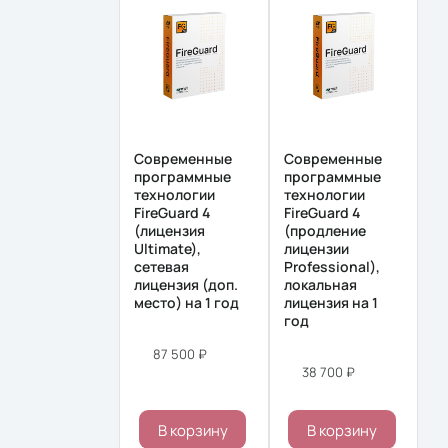
Современные
Современные
программные
программные
технологии
технологии
FireGuard 4
FireGuard 4
(лицензия
(продление
Ultimate),
лицензии
сетевая
Professional),
лицензия (доп.
локальная
место) на 1 год
лицензия на 1
год
87 500 ₽
38 700 ₽
В корзину
В корзину