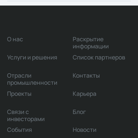
капитального строительства, а также
организация среды общих данных для всех
участников инвестиционно-строительной
деятельности.
О нас
Раскрытие
информации
Услуги и решения
Список партнеров
Отрасли
Контакты
промышленности
Проекты
Карьера
Связи с
Блог
инвесторами
События
Новости