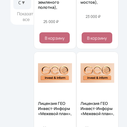
▼
земляного
мостов),
Операционная система
полотна),
Показать
23 000 ₽
все
25 000 ₽
В корзину
В корзину
Лицензия ГЕО
Лицензия ГЕО
Инвест-Информ
Инвест-Информ
«Межевой план»,
«Межевой план»,