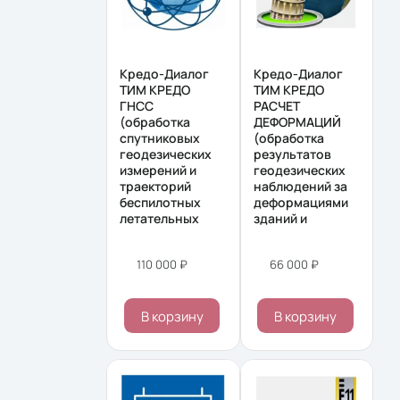
Кредо-Диалог
Кредо-Диалог
ТИМ КРЕДО
ТИМ КРЕДО
ГНСС
РАСЧЕТ
(обработка
ДЕФОРМАЦИЙ
спутниковых
(обработка
геодезических
результатов
измерений и
геодезических
траекторий
наблюдений за
беспилотных
деформациями
летательных
зданий и
110 000 ₽
66 000 ₽
В корзину
В корзину