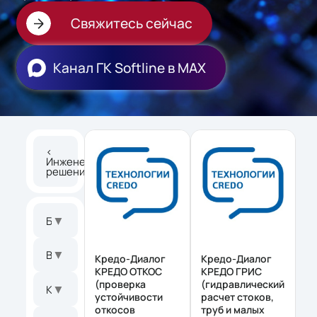
Свяжитесь сейчас
Канал ГК Softline в МАХ
<
Инженерные
решения
▼
Бренд
▼
Версия
Кредо-Диалог
Кредо-Диалог
КРЕДО ОТКОС
КРЕДО ГРИС
(проверка
(гидравлический
▼
Конечный пользователь
устойчивости
расчет стоков,
откосов
труб и малых