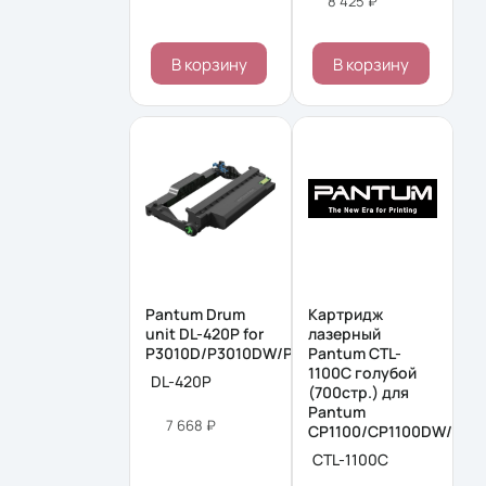
8 425 ₽
В корзину
В корзину
Pantum Drum
Картридж
unit DL-420P for
лазерный
P3010D/P3010DW/P3300DN/P3300DW/M670
Pantum CTL-
1100C голубой
DL-420P
(700стр.) для
Pantum
7 668 ₽
CP1100/CP1100DW/CM
CTL-1100C