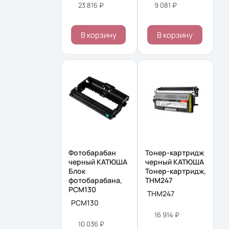
23 816 ₽
9 081 ₽
В корзину
В корзину
Фотобарабан
Тонер-картридж
черный КАТЮША
черный КАТЮША
Блок
Тонер-картридж,
фотобарабана,
THM247
PCM130
THM247
PCM130
16 914 ₽
10 036 ₽