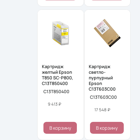
Картридж
Картридж
желтый Epson
светло-
T850 SC-P800,
пурпурный
C13T850400
Epson
C13T603C00
C13T850400
C13T603C00
9 413 ₽
17 548 ₽
В корзину
В корзину