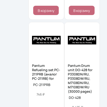
В корзину
В корзину
Pantum
Pantum Drum
Refueling set PC-
unit DO-428 for
211PRB (аналог
P3308DN/RU,
PC-211RB) for
P3308DW/RU,
M7108DN/RU,
PC-211PRB
M7108DW/RU
(30000 pages)
746 ₽
DO-428