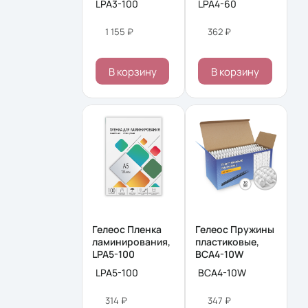
LPA3-100
LPA4-60
1 155 ₽
362 ₽
В корзину
В корзину
Гелеос Пленка
Гелеос Пружины
ламинирования,
пластиковые,
LPA5-100
BCA4-10W
LPA5-100
BCA4-10W
314 ₽
347 ₽