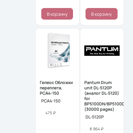
В корзину
В корзину
Гелеос Обложки
Pantum Drum
переплета,
unit DL-5120P
PCA4-150
(аналог DL-5120)
for
PCA4-150
BP5100DN/BP5100DW/
(30000 pages)
475 ₽
DL-5120P
8 964 ₽