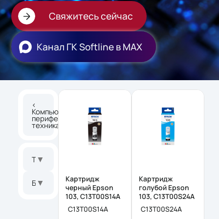
Свяжитесь сейчас
Канал ГК Softline в МАХ
<
Компьютерная
периферия и
техника
▼
Тип товара
Картридж
Картридж
▼
Бренд
черный Epson
голубой Epson
103, C13T00S14A
103, C13T00S24A
C13T00S14A
C13T00S24A