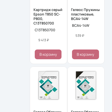
Картридж серый
Гелеос Пружины
Epson T850 SC-
пластиковые,
P800,
BCA4-14W
C13T850700
BCA4-14W
C13T850700
539 ₽
9 413 ₽
В корзину
В корзину
Гелеос Обложки
Гелеос Обложки