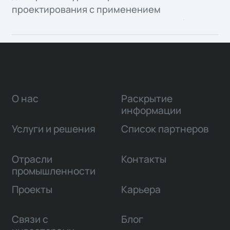
проектирования с применением
информационного моделирования объектов
капитального строительства, а также
организация среды общих данных для всех
участников инвестиционно-строительной
деятельности.
О нас
Раскрытие
информации
Услуги и решения
Список партнеров
Отрасли
Контакты
промышленности
Проекты
Карьера
Связи с
Блог