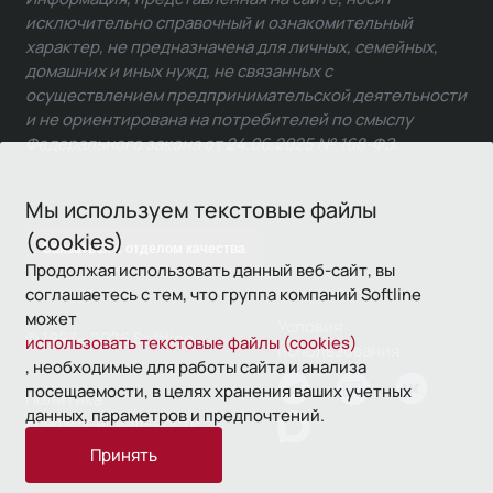
исключительно справочный и ознакомительный
характер, не предназначена для личных, семейных,
домашних и иных нужд, не связанных с
осуществлением предпринимательской деятельности
и не ориентирована на потребителей по смыслу
Федерального закона от 24.06.2025 № 168-ФЗ.
Мы используем текстовые файлы
(cookies)
Связаться с отделом качества
Продолжая использовать данный веб-сайт, вы
соглашаетесь с тем, что группа компаний Softline
может
Условия
© 1993—2026 Softline
использовать текстовые файлы (cookies)
использования
, необходимые для работы сайта и анализа
посещаемости, в целях хранения ваших учетных
Политика
данных, параметров и предпочтений.
конфиденциальности
Принять
16+