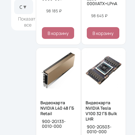
000||ATX+LPnA
▼
Объем памяти
98 185 ₽
98 645 ₽
Показать
все
В корзину
В корзину
Видеокарта
Видеокарта
NVIDIA L40 48 ΓБ
NVIDIA Tesla
Retail
V100 32 ΓБ Bulk
LHR
900-2G133-
0010-000
900-2G503-
0010-000