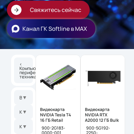
Свяжитесь сейчас
Канал ГК Softline в МАХ
<
Компьютерная
периферия и
техника
▼
Видеопроцессор
Видеокарта
Видеокарта
▼
Количество универсальных процессоров
NVIDIA Tesla T4
NVIDIA RTX
16 ΓБ Retail
A2000 12 ΓБ Bulk
▼
Коннекторы и интерфейсы
900-2G183-
900-5G192-
0000-001
2250-