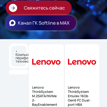
Свяжитесь сейчас
Канал ГК Softline в МАХ
<
Компьютерная
периферия и
техника
Lenovo
Lenovo
ThinkSystem
ThinkSystem
M.2SATA/NVMe
Emulex 16Gb
2-
Gen6 FC Dual-
BayEnablement
port HBA