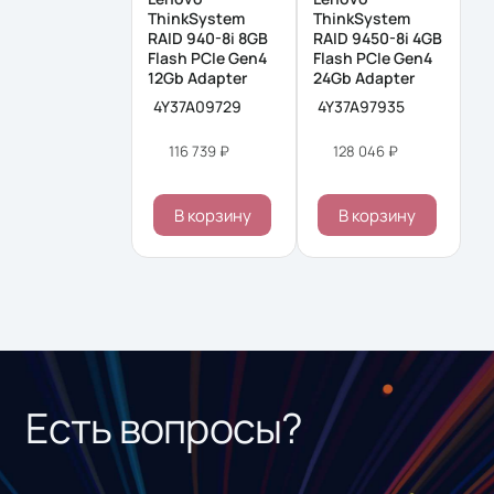
ThinkSystem
ThinkSystem
RAID 940-8i 8GB
RAID 9450-8i 4GB
Flash PCIe Gen4
Flash PCIe Gen4
12Gb Adapter
24Gb Adapter
4Y37A09729
4Y37A97935
116 739 ₽
128 046 ₽
В корзину
В корзину
Есть вопросы?