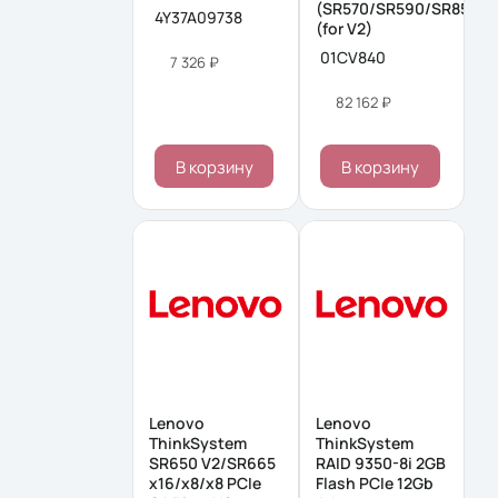
(SR570/SR590/SR850/S
4Y37A09738
(for V2)
01CV840
7 326 ₽
82 162 ₽
В корзину
В корзину
Lenovo
Lenovo
ThinkSystem
ThinkSystem
SR650 V2/SR665
RAID 9350-8i 2GB
x16/x8/x8 PCIe
Flash PCIe 12Gb