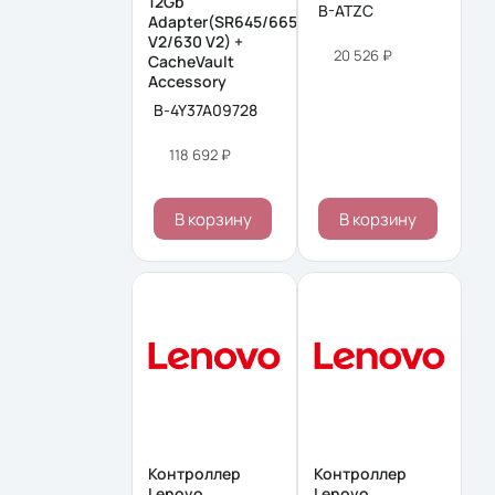
12Gb
B-ATZC
Adapter(SR645/665/650
V2/630 V2) +
20 526 ₽
CacheVault
Accessory
B-4Y37A09728
118 692 ₽
В корзину
В корзину
Контроллер
Контроллер
Lenovo
Lenovo