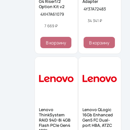
G4 Riser1/2
Adapter
Option Kit v2
4Y37A72483
4XH7A61079
34 341 ₽
7 669 ₽
В корзину
В корзину
Lenovo
Lenovo QLogic
ThinkSystem
16Gb Enhanced
RAID 940-8i 4GB
Gen5 FC Dual-
Flash PCIe Gen4
port HBA, ATZC