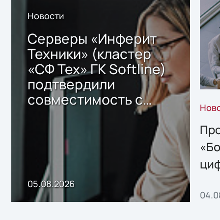
Новости
Серверы «Инферит
Техники» (кластер
«СФ Тех» ГК Softline)
подтвердили
совместимость с
Нов
решением Sharx
Storage 2.x для
Про
хранения данных
«Бо
ци
пр
05.08.2026
04.0
без
ном