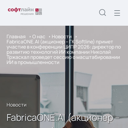
Главная
О нас
Новости
FabricaONE.AI (акционер – ГК Softline) примет
участие в конференции ЦИПР 2026: директор по
развитию технологий ИИ компании Николай
Тржаскал проведет сессию о масштабировании
ИИ в промышленности
Новости
FabricaONE.AI (акционер –