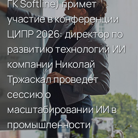
ГК Softline) примет
участие в конференции
ЦИПР 2026: директор по
развитию технологий ИИ
компании Николай
Тржаскал проведет
сессию о
масштабировании ИИ в
промышленности