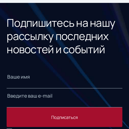
«1С
Подпишитесь на нашу
рассылку последних
новостей и событий
Подписаться